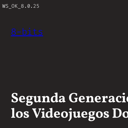
Saltar
WS_OK_8.0.25
al
contenido
8-bits
Segunda Generació
los Videojuegos D